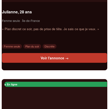
Julianne, 28 ans
Femme seule · Île-de-France
« Plan discret ce soir, pas de prise de tête. Je sais ce que je veux. »
Femme seule
Plan du soir
Discrète
Voir l'annonce →
● En ligne