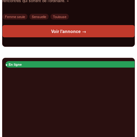
rencontres qui sortent de l'ordinaire. »
Femme seule
Sensuelle
Toulouse
Voir l'annonce →
● En ligne