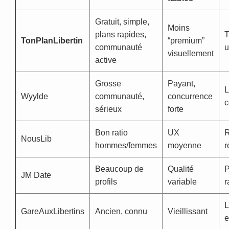
Gratuit, simple,
Moins
plans rapides,
T
TonPlanLibertin
“premium”
communauté
u
visuellement
active
Grosse
Payant,
L
Wyylde
communauté,
concurrence
c
sérieux
forte
Bon ratio
UX
R
NousLib
hommes/femmes
moyenne
r
Beaucoup de
Qualité
P
JM Date
profils
variable
r
L
GareAuxLibertins
Ancien, connu
Vieillissant
e