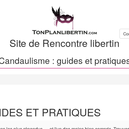
Co
Site de Rencontre libertin
Candaulisme : guides et pratique
IDES ET PRATIQUES
ins les plus répandus — et l'un des moins bien compris. Trouver 