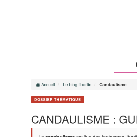
Accueil
Le blog libertin
Candaulisme
DOSSIER THÉMATIQUE
CANDAULISME : GU
Le
candaulisme
est l'un des fantasmes libert