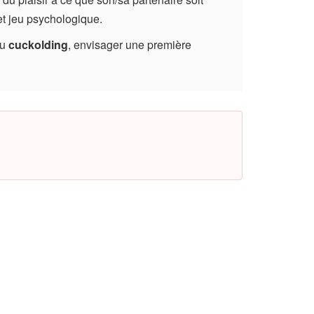
 et jeu psychologique.
du
cuckolding
, envisager une première