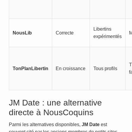
Libertins
NousLib
Correcte
M
expérimentés
T
TonPlanLibertin
En croissance
Tous profils
f
JM Date : une alternative
directe à NousCoquins
Parmi les alternatives disponibles,
JM Date
est
souvent cité par les anciens membres de petits sites